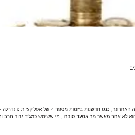
דשנות ביזמות מספר 4 של אפליקציית פינדרלה - יוצא לדרך.
וא לא אחר מאשר מר אסעד סובח , מי ששימש כמג"ד גדוד חרב וה