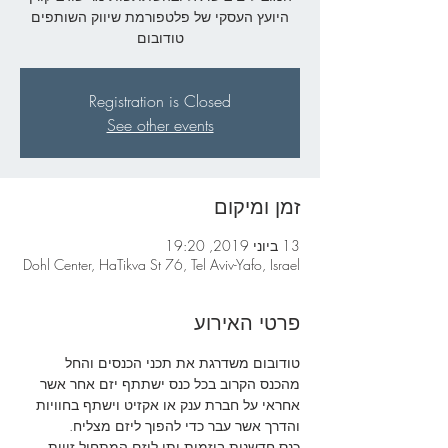
היועץ העסקי של פלטפורמת שיווק השותפים
טודובום
Registration is Closed
See other events
זמן ומיקום
13 ביוני 2019, 19:20
Dohl Center, HaTikva St 76, Tel Aviv-Yafo, Israel
פרטי האירוע
טודובום משדרגת את תכני הכנסים והחל 
מהכנס הקרוב בכל כנס ישתתף יזם אחר אשר 
אחראי על חברת ענק או אקזיט וישתף בחוויות 
והדרך אשר עבר כדי להפוך ליזם מצליח. 
כנס חדשנות ביזמות יתן ליזם המתחיל זווית 