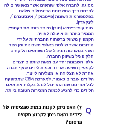
מסוגה. לחברה אלפי שותפים אשר מאפשרים לה
לפרסם דרך החשבונות הדיגיטלים שלהם
בפלטפורמות השונות (פייסבוק / אינסטגרם /
לינקאדין).
צוות קופי-רייטינג (תוכן) מיוחד בונה את הקמפיין
הממיר ביותר והוא עולה לאוויר.
הקמפיין משווק ברשתות החברתיות על ידי
טודובום אשר שולטת באלפי חשבונות ומן הצד
השני במערכות הניהול של השותפים הלוקחים
חלק פעיל בשיווק החברה.
אלפי חשבונות יחד עם מאות שותפים יוצרים
לקמפיין חשיפה אדירה וכמות לידים שאף חברה
אחרת לא הצליחה או מצליחה לייצר.
הלידים עוברים כאמור, למערכת CRM שמסופקת
לכל מפרסם שם הוא יכול לנהל בקלות את מאגר
הלידים כדי להגיע לכמות המכירות הטובה ביותר.
7) האם ניתן לקנות כמות ספציפית של
Q
לידים והאם ניתן לקבוע תקופת
פרסום?