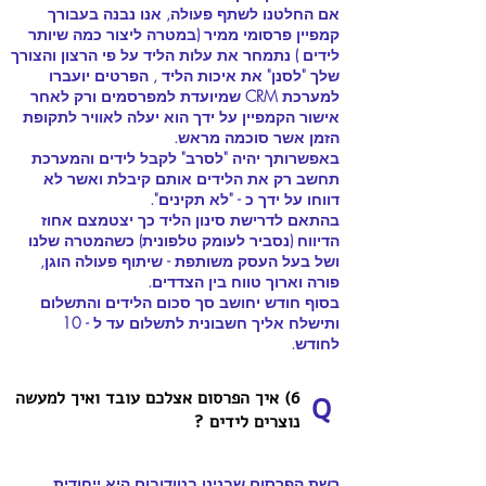
אם החלטנו לשתף פעולה, אנו נבנה בעבורך
קמפיין פרסומי ממיר (במטרה ליצור כמה שיותר
לידים ) נתמחר את עלות הליד על פי הרצון והצורך
שלך "לסנן" את איכות הליד , הפרטים יועברו
למערכת CRM שמיועדת למפרסמים ורק לאחר
אישור הקמפיין על ידך הוא יעלה לאוויר לתקופת
הזמן אשר סוכמה מראש.
באפשרותך יהיה "לסרב" לקבל לידים והמערכת
תחשב רק את הלידים אותם קיבלת ואשר לא
דווחו על ידך כ - "לא תקינים".
בהתאם לדרישת סינון הליד כך יצטמצם אחוז
הדיווח (נסביר לעומק טלפונית) כשהמטרה שלנו
ושל בעל העסק משותפת - שיתוף פעולה הוגן,
פורה וארוך טווח בין הצדדים.
בסוף חודש יחושב סך סכום הלידים והתשלום
ותישלח אליך חשבונית לתשלום עד ל - 10
לחודש.
6) איך הפרסום אצלכם עובד ואיך למעשה
Q
נוצרים לידים ?
רשת הפרסום שבנינו בטודובום היא ייחודית