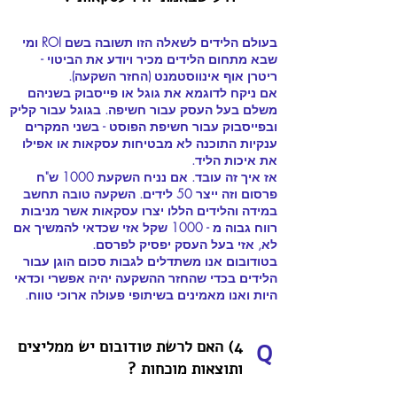
בעולם הלידים לשאלה הזו תשובה בשם ROI ומי
שבא מתחום הלידים מכיר ויודע את הביטוי -
ריטרן אוף אינווסטמנט (החזר השקעה).
אם ניקח לדוגמא את גוגל או פייסבוק בשניהם
משלם בעל העסק עבור חשיפה. בגוגל עבור קליק
ובפייסבוק עבור חשיפת הפוסט - בשני המקרים
ענקיות התוכנה לא מבטיחות עסקאות או אפילו
את איכות הליד.
אז איך זה עובד. אם נניח השקעת 1000 ש"ח
פרסום וזה ייצר 50 לידים. השקעה טובה תחשב
במידה והלידים הללו יצרו עסקאות אשר מניבות
רווח גבוה מ - 1000 שקל אזי שכדאי להמשיך אם
לא, אזי בעל העסק יפסיק לפרסם.
בטודובום אנו משתדלים לגבות סכום הוגן עבור
הלידים בכדי שהחזר ההשקעה יהיה אפשרי וכדאי
היות ואנו מאמינים בשיתופי פעולה ארוכי טווח.
4) האם לרשת טודובום יש ממליצים
Q
ותוצאות מוכחות ?