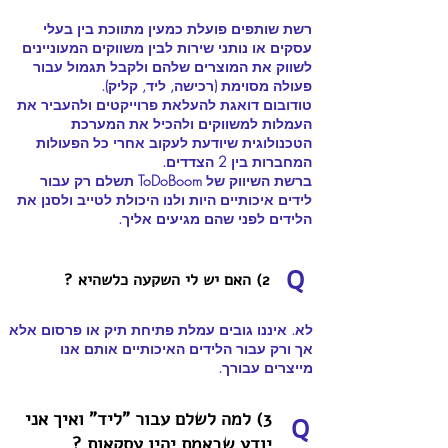
רשת שותפים פועלת כמעין מתווכת בין בעלי
עסקים או נותני שירות לבין משווקים המעוניינים
לשווק את המוצרים שלהם ולקבל תגמול עבור
פעולה מסוימת (רכישה, ליד, קליק).
טודובום דואגת להעלאת פרוייקטים ולהעביר את
העמלות למשווקים ולהכיל את המערכת
הטכנולוגית שיודעת לעקוב אחרי כל הפעולות
המחברות בין 2 הצדדים.
ברשת השיווק של ToDoBoom תשלם רק עבור
לידים איכותיים היות ולנו היכולת לטייב ולסנן את
הלידים לפני שהם מגיעים אליך.
Q
2) האם יש לי השקעה כלשהיא ?
לא. איננו גובים עמלת פתיחת תיק או פרסום אלא
אך ורק עבור הלידים האיכותיים אותם אנו
מייצרים עבורך.
3) למה לשלם עבור "ליד" ואיך אני
Q
יודע שבאמת יהיו עסקאות ?